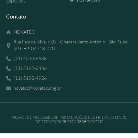
Termos de Uso
Especiais
Contato
NOVATEC
Rua Pais da Silva, 620 – Chácara Santo Antônio - São Paulo,
SP. CEP: 04718-020
(11) 4040-6688
(11) 5182-3436
(11) 5182-4926
novatec@novatec.eng.br
NOVA TECNOLOGIA DE INSTALAÇÕES ELÉTRICAS LTDA. ©
TODOS OS DIREITOS RESERVADOS