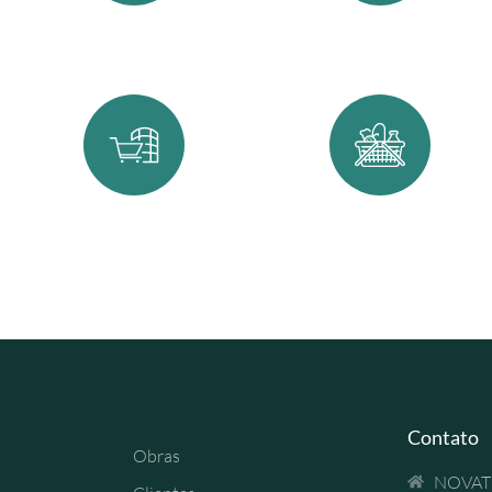
Edifícios comerciais
Galpões logísticos
Shopping centers
Supermercados
Contato
Obras
NOVAT