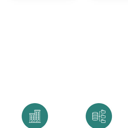
ATUAÇÃO
A amplitude de atuação da
NOVATEC
permite que a companh