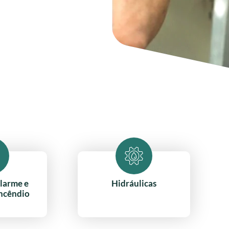
larme e
Hidráulicas
ncêndio