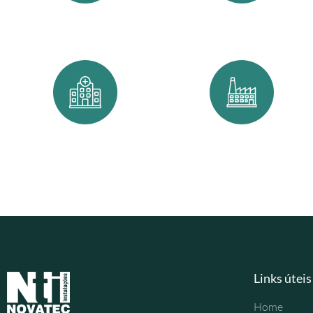
Complexos multiuso
Data centers
Hospitais
Indústrias
Links úteis
Home